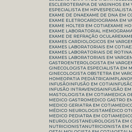
ESCLEROTERAPIA DE VASINHOS EM
ESPECIALISTA EM HPV
ESPECIALIS
EXAME DE DNA
EXAME DE DNA EM C
EXAME ELETROCARDIOGRAMA EM V
EXAME HOLTER EM COTIA
EXAME H
EXAME LABORATORIAL HEMOGRAM
EXAME DE REFRAÇÃO OCULAR
EXAM
EXAMES CARDIOLOGICOS EM VARGE
EXAMES LABORATORIAIS EM COTIA
EXAMES LABORATORIAIS DE ROTINA
EXAMES LABORATORIAIS EM VARGE
GASTROENTEROLOGISTA EM VARGE
GINECOLOGISTA ESPECIALISTA EM
GINECOLOGISTA OBSTETRA EM VAR
HOMEOPATIA PEDIÁTRICA
IMPLANO
INFUSÃO
INFUSÃO EM COTIA
INFUSÃ
INFUSÃO INTRAVENOSA
INFUSÃO E
MASTOLOGISTA EM COTIA
MEDICA 
MEDICO GASTRO
MEDICO GASTRO E
MEDICO GERIATRA EM COTIA
MEDI
MÉDICO NEUROLOGISTA
MÉDICO O
MEDICO PEDIATRA EM COTIA
MEDI
NEUROLOGISTA
NEUROLOGISTA EM 
NUTRICIONISTA
NUTRICIONISTA EM 
OFTALMOLOGISTA EM COTIA
OFTAL