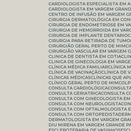
CARDIOLOGISTA ESPECIALISTA EM 
CARDIOLOGISTA EM VARGEM GRAND
CENTRO DE INFUSÃO EM VARGEM G
CIRURGIA DERMATOLÓGICA EM CO
CIRURGIA DE ENDOMETRIOSE EM V
CIRURGIA DE HEMORROIDA EM VAR
CIRURGIA DE IMPLANTE DENTARIO
CIRURGIA PARA RETIRADA DE TUMO
CIRURGIÃO GERAL PERTO DE MIM
CIRURGIÃO VASCULAR EM VARGEM 
CLINICA DE DENTISTA EM COTIA
CL
CLINICA DE GINECOLOGIA EM VARG
CLÍNICA MÉDICA FAMILIAR
CLÍNICA
CLÍNICA DE VACINAÇÃO
CLÍNICA DE
CLÍNICAS MÉDICAS
CLÍNICAS QUE A
CLÍNICO GERAL PERTO DE MIM
COL
CONSULTA CARDIOLÓGICA
CONSULT
CONSULTA GERIATRICA
CONSULTA 
CONSULTA COM GINECOLOGISTA E
CONSULTA COM NEUROLOGISTA
CO
CONSULTA COM OFTALMOLOGISTA E
CONSULTA COM ORTOPEDISTA
DER
DERMATOLOGISTA EM VARGEM GRA
DIU MIRENA EM VARGEM GRANDE P
ESCLEROTERAPIA DE VASINHOS
ES