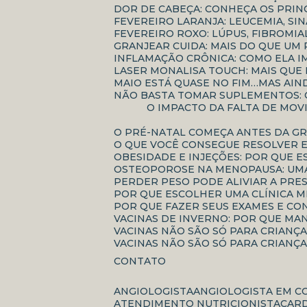
DOR DE CABEÇA: CONHEÇA OS PRIN
FEVEREIRO LARANJA: LEUCEMIA, S
FEVEREIRO ROXO: LÚPUS, FIBROM
GRANJEAR CUIDA: MAIS DO QUE 
INFLAMAÇÃO CRÔNICA: COMO ELA 
LASER MONALISA TOUCH: MAIS QU
MAIO ESTÁ QUASE NO FIM…MAS AI
NÃO BASTA TOMAR SUPLEMENTOS:
O IMPACTO DA FALTA DE MOVIMENTAÇÃO NO ENVELHECIMENTO: COMO O SEDENTARISMO ACELERA PERDAS FÍSICAS E
O PRÉ-NATAL COMEÇA ANTES DA G
O QUE VOCÊ CONSEGUE RESOLVER 
OBESIDADE E INJEÇÕES: POR QUE 
OSTEOPOROSE NA MENOPAUSA: UMA
PERDER PESO PODE ALIVIAR A PRE
POR QUE ESCOLHER UMA CLÍNICA 
POR QUE FAZER SEUS EXAMES E C
VACINAS DE INVERNO: POR QUE MA
VACINAS NÃO SÃO SÓ PARA CRIANÇ
VACINAS NÃO SÃO SÓ PARA CRIANÇ
CONTATO
ANGIOLOGISTA
ANGIOLOGISTA EM C
ATENDIMENTO NUTRICIONISTA
CAR