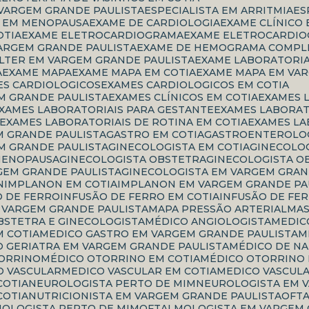
 VARGEM GRANDE PAULISTA
ESPECIALISTA EM ARRITMIA
E
TA EM MENOPAUSA
EXAME DE CARDIOLOGIA
EXAME CLÍNICO
OTIA
EXAME ELETROCARDIOGRAMA
EXAME ELETROCARDIO
ARGEM GRANDE PAULISTA
EXAME DE HEMOGRAMA COMPL
OLTER EM VARGEM GRANDE PAULISTA
EXAME LABORATORI
A
EXAME MAPA
EXAME MAPA EM COTIA
EXAME MAPA EM VA
ES CARDIOLOGICOS
EXAMES CARDIOLOGICOS EM COTIA
M GRANDE PAULISTA
EXAMES CLÍNICOS EM COTIA
EXAMES 
EXAMES LABORATORIAIS PARA GESTANTE
EXAMES LABORA
EXAMES LABORATORIAIS DE ROTINA EM COTIA
EXAMES L
M GRANDE PAULISTA
GASTRO EM COTIA
GASTROENTEROLOG
M GRANDE PAULISTA
GINECOLOGISTA EM COTIA
GINECOLO
 MENOPAUSA
GINECOLOGISTA OBSTETRA
GINECOLOGISTA O
GEM GRANDE PAULISTA
GINECOLOGISTA EM VARGEM GRAN
N
IMPLANON EM COTIA
IMPLANON EM VARGEM GRANDE PA
O DE FERRO
INFUSÃO DE FERRO EM COTIA
INFUSÃO DE FE
M VARGEM GRANDE PAULISTA
MAPA PRESSÃO ARTERIAL
M
OBSTETRA E GINECOLOGISTA
MÉDICO ANGIOLOGISTA
MEDI
M COTIA
MEDICO GASTRO EM VARGEM GRANDE PAULISTA
CO GERIATRA EM VARGEM GRANDE PAULISTA
MÉDICO DE N
TORRINO
MÉDICO OTORRINO EM COTIA
MÉDICO OTORRINO
CO VASCULAR
MEDICO VASCULAR EM COTIA
MEDICO VASCUL
COTIA
NEUROLOGISTA PERTO DE MIM
NEUROLOGISTA EM 
COTIA
NUTRICIONISTA EM VARGEM GRANDE PAULISTA
OF
MOLOGISTA PERTO DE MIM
OFTALMOLOGISTA EM VARGEM