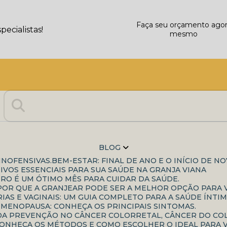
Faça seu orçamento ago
ecialistas!
mesmo
BLOG
INOFENSIVAS.
BEM-ESTAR: FINAL DE ANO E O INÍCIO DE N
IVOS ESSENCIAIS PARA SUA SAÚDE NA GRANJA VIANA
IRO É UM ÓTIMO MÊS PARA CUIDAR DA SAÚDE.
: POR QUE A GRANJEAR PODE SER A MELHOR OPÇÃO PARA
IAS E VAGINAIS: UM GUIA COMPLETO PARA A SAÚDE ÍNTIM
-MENOPAUSA: CONHEÇA OS PRINCIPAIS SINTOMAS.
A DA PREVENÇÃO NO CÂNCER COLORRETAL, CÂNCER DO C
CONHEÇA OS MÉTODOS E COMO ESCOLHER O IDEAL PARA 