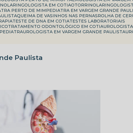
INOLARINGOLOGISTA EM COTIA
OTORRINOLARINGOLOGIS
IATRA PERTO DE MIM
PEDIATRA EM VARGEM GRANDE PAUL
AULISTA
QUEIMA DE VASINHOS NAS PERNAS
ROLHA DE CE
RAPIA
TESTE DE DNA EM COTIA
TESTES LABORATORIAIS
ICO
TRATAMENTO ODONTOLÓGICO EM COTIA
UROLOGIST
 PEDIATRA
UROLOGISTA EM VARGEM GRANDE PAULISTA
U
nde Paulista