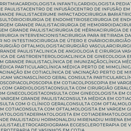
ARRITMIA
CARDIOLOGISTA INFANTIL
CARDIOLOGISTA PEDI
E PAULISTA
CENTRO DE INFUSÃO
CENTRO DE INFUSÃO EM
RANDE PAULISTA
CERUME IMPACTADO
CIRURGIA BARIÁTRI
NSULTÓRIO
CIRURGIA DE ENDOMETRIOSE
CIRURGIA DE EN
ARGEM GRANDE PAULISTA
CIRURGIA DE HEMORROIDA
CIR
GEM GRANDE PAULISTA
CIRURGIA DE HÉRNIA
CIRURGIA DE
CIRURGIA INTERVENCIONISTA
CIRURGIA PARA RETIRADA D
R NO INTESTINO
CIRURGIA DE ÚTERO E OVÁRIO
CIRURGIÃ
CIRURGIÃO OFTALMOLOGISTA
CIRURGIÃO VASCULAR
CIRURG
GRANDE PAULISTA
CLINICA DE ANGIOLOGIA E CIRURGIA VA
INICA DE GASTROENTEROLOGIA
CLINICA DE GINECOLOGIA 
EM GRANDE PAULISTA
CLÍNICA DE IMUNIZAÇÃO
CLÍNICA MÉ
 MÉDICA PARTICULAR
CLÍNICA MÉDICA PERTO DE MIM
CLÍN
 VACINAÇÃO EM COTIA
CLÍNICA DE VACINAÇÃO PERTO DE M
PLICAM VACINAS
CLÍNICO GERAL CONSULTA PARTICULAR
CL
POSCOPIA
COLPOSCOPIA EM COTIA
COLPOSCOPIA EM VARG
A COM CARDIOLOGISTA
CONSULTA COM CIRURGIÃO GERAL
COM GINECOLOGISTA
CONSULTA COM GINECOLOGISTA EM C
M VARGEM GRANDE PAULISTA
CONSULTA MÉDICA EM COTIA
NSULTA COM O CLÍNICO GERAL
CONSULTA COM OFTALMOLO
M COTIA
CONSULTA COM OFTALMOLOGISTA EM VARGEM G
MATOLOGISTA
DERMATOLOGISTA EM COTIA
DERMATOLOGI
NDE PAULISTA
DIU HORMONAL
DIU MIRENA
DIU MIRENA E
AULISTA
ELETROCARDIOGRAMA ECG
ESCLEROTERAPIA DE 
CLEROTERAPIA DE VASINHOS EM COTIA