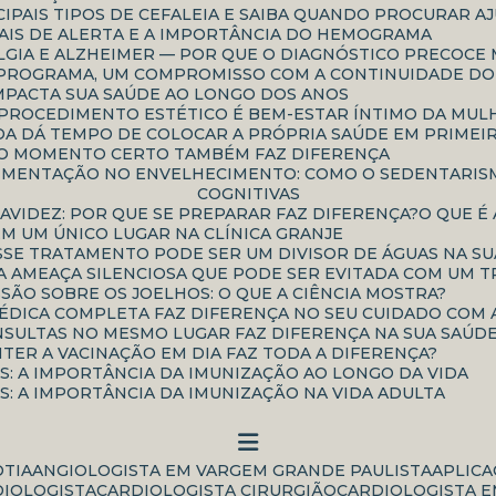
CIPAIS TIPOS DE CEFALEIA E SAIBA QUANDO PROCURAR A
INAIS DE ALERTA E A IMPORTÂNCIA DO HEMOGRAMA
IALGIA E ALZHEIMER — POR QUE O DIAGNÓSTICO PRECOC
UM PROGRAMA, UM COMPROMISSO COM A CONTINUIDADE D
IMPACTA SUA SAÚDE AO LONGO DOS ANOS
E PROCEDIMENTO ESTÉTICO É BEM-ESTAR ÍNTIMO DA MU
NDA DÁ TEMPO DE COLOCAR A PRÓPRIA SAÚDE EM PRIMEI
 O MOMENTO CERTO TAMBÉM FAZ DIFERENÇA
COGNITIVAS
RAVIDEZ: POR QUE SE PREPARAR FAZ DIFERENÇA?
O QUE 
EM UM ÚNICO LUGAR NA CLÍNICA GRANJE
ESSE TRATAMENTO PODE SER UM DIVISOR DE ÁGUAS NA S
 AMEAÇA SILENCIOSA QUE PODE SER EVITADA COM UM T
SSÃO SOBRE OS JOELHOS: O QUE A CIÊNCIA MOSTRA?
MÉDICA COMPLETA FAZ DIFERENÇA NO SEU CUIDADO COM 
ONSULTAS NO MESMO LUGAR FAZ DIFERENÇA NA SUA SAÚD
NTER A VACINAÇÃO EM DIA FAZ TODA A DIFERENÇA?
AS: A IMPORTÂNCIA DA IMUNIZAÇÃO AO LONGO DA VIDA
AS: A IMPORTÂNCIA DA IMUNIZAÇÃO NA VIDA ADULTA
OTIA
ANGIOLOGISTA EM VARGEM GRANDE PAULISTA
APLIC
DIOLOGISTA
CARDIOLOGISTA CIRURGIÃO
CARDIOLOGISTA E