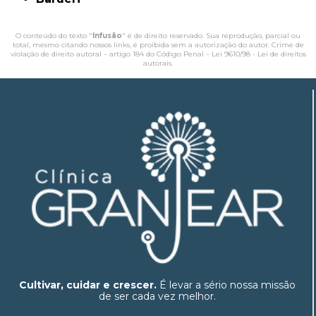
O conteúdo do texto "
Infusão
" é de direito reservado. Sua reprodução, parcial ou
total, mesmo citando nossos links, é proibida sem a autorização do autor. Crime de
violação de direito autoral – artigo 184 do Código Penal –
Lei 9610/98 - Lei de direitos
autorais
.
Cultivar, cuidar e crescer.
É levar a sério nossa missão
de ser cada vez melhor.