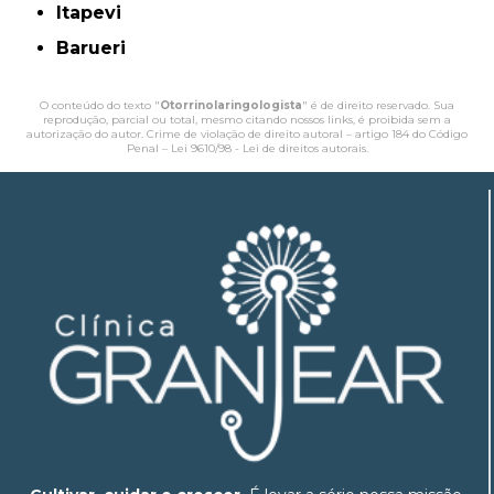
Itapevi
Barueri
O conteúdo do texto "
Otorrinolaringologista
" é de direito reservado. Sua
reprodução, parcial ou total, mesmo citando nossos links, é proibida sem a
autorização do autor. Crime de violação de direito autoral – artigo 184 do Código
Penal –
Lei 9610/98 - Lei de direitos autorais
.