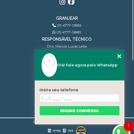
GRANJEAR
(11) 4777-0885
(11) 4777-0885
RESPONSÁVEL TÉCNICO
Dra. Marcia Lucas Leite
Ginecologista | CRM: 100.806
Olá! Fale agora pelo WhatsApp
MENU
INÍCIO
QUEM SOMOS
BLOG
Insira seu telefone
CONTATO
CATEGORIAS
MAPA DO SITE
INICIAR CONVERSA
Copyright © Granjear. (Lei 9610 de 19/02/1998)
1
HTML
CSS