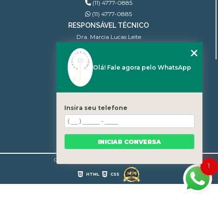
(11) 4777-0885
(11) 4777-0885
RESPONSÁVEL TÉCNICO
Dra. Marcia Lucas Leite
Ginecologista | CRM: 100.806
Olá! Fale agora pelo WhatsApp
MENU
INÍCIO
QUEM SOMOS
BLOG
Insira seu telefone
CONTATO
CATEGORIAS
MAPA DO SITE
INICIAR CONVERSA
Copyright © Granjear. (Lei 9610 de 19/02/1998)
1
HTML
CSS