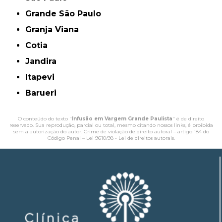
Grande São Paulo
Granja Viana
Cotia
Jandira
Itapevi
Barueri
O conteúdo do texto "
Infusão em Vargem Grande Paulista
" é de direito
reservado. Sua reprodução, parcial ou total, mesmo citando nossos links, é proibida
sem a autorização do autor. Crime de violação de direito autoral – artigo 184 do
Código Penal –
Lei 9610/98 - Lei de direitos autorais
.