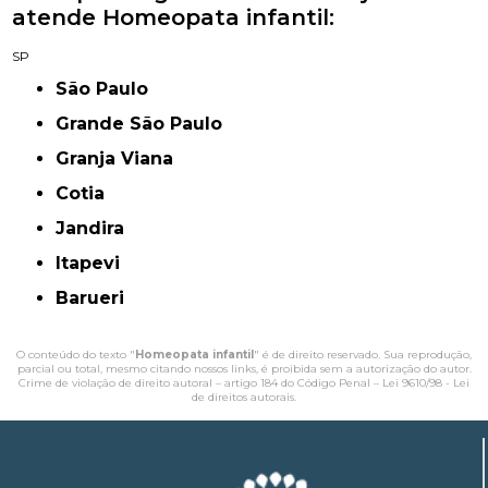
atende Homeopata infantil:
SP
São Paulo
Grande São Paulo
Granja Viana
Cotia
Jandira
Itapevi
Barueri
O conteúdo do texto "
Homeopata infantil
" é de direito reservado. Sua reprodução,
parcial ou total, mesmo citando nossos links, é proibida sem a autorização do autor.
Crime de violação de direito autoral – artigo 184 do Código Penal –
Lei 9610/98 - Lei
de direitos autorais
.