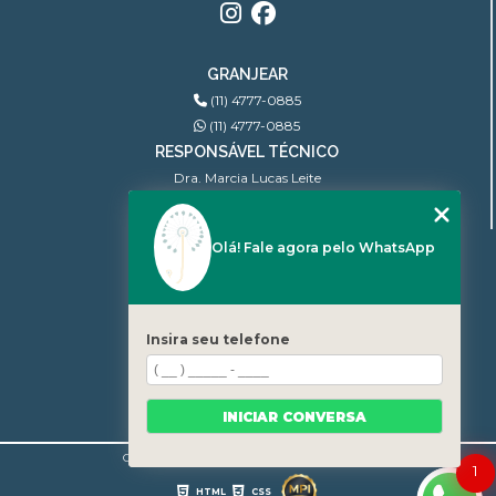
GRANJEAR
(11) 4777-0885
(11) 4777-0885
RESPONSÁVEL TÉCNICO
Dra. Marcia Lucas Leite
Ginecologista | CRM: 100.806
Olá! Fale agora pelo WhatsApp
MENU
INÍCIO
QUEM SOMOS
BLOG
Insira seu telefone
CONTATO
CATEGORIAS
MAPA DO SITE
INICIAR CONVERSA
Copyright © Granjear. (Lei 9610 de 19/02/1998)
1
HTML
CSS