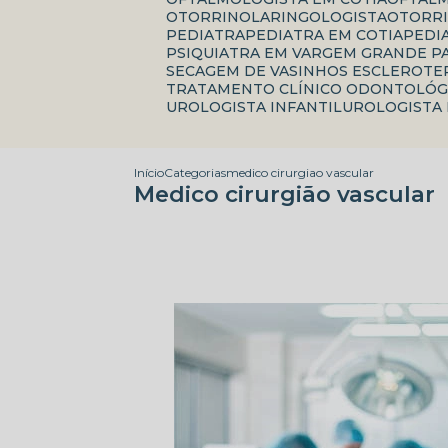
OTORRINOLARINGOLOGISTA
OTORR
PEDIATRA
PEDIATRA EM COTIA
PED
PSIQUIATRA EM VARGEM GRANDE P
SECAGEM DE VASINHOS ESCLEROTE
TRATAMENTO CLÍNICO ODONTOLÓG
UROLOGISTA INFANTIL
UROLOGISTA
Início
Categorias
medico cirurgiao vascular
Medico cirurgião vascular