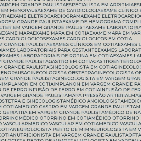
 VARGEM GRANDE PAULISTA
ESPECIALISTA EM ARRITMIA
E
TA EM MENOPAUSA
EXAME DE CARDIOLOGIA
EXAME CLÍNICO
OTIA
EXAME ELETROCARDIOGRAMA
EXAME ELETROCARDIO
ARGEM GRANDE PAULISTA
EXAME DE HEMOGRAMA COMPL
OLTER EM VARGEM GRANDE PAULISTA
EXAME LABORATORI
A
EXAME MAPA
EXAME MAPA EM COTIA
EXAME MAPA EM VA
ES CARDIOLOGICOS
EXAMES CARDIOLOGICOS EM COTIA
M GRANDE PAULISTA
EXAMES CLÍNICOS EM COTIA
EXAMES 
EXAMES LABORATORIAIS PARA GESTANTE
EXAMES LABORA
EXAMES LABORATORIAIS DE ROTINA EM COTIA
EXAMES L
M GRANDE PAULISTA
GASTRO EM COTIA
GASTROENTEROLOG
M GRANDE PAULISTA
GINECOLOGISTA EM COTIA
GINECOLO
 MENOPAUSA
GINECOLOGISTA OBSTETRA
GINECOLOGISTA O
GEM GRANDE PAULISTA
GINECOLOGISTA EM VARGEM GRAN
N
IMPLANON EM COTIA
IMPLANON EM VARGEM GRANDE PA
O DE FERRO
INFUSÃO DE FERRO EM COTIA
INFUSÃO DE FE
M VARGEM GRANDE PAULISTA
MAPA PRESSÃO ARTERIAL
M
OBSTETRA E GINECOLOGISTA
MÉDICO ANGIOLOGISTA
MEDI
M COTIA
MEDICO GASTRO EM VARGEM GRANDE PAULISTA
CO GERIATRA EM VARGEM GRANDE PAULISTA
MÉDICO DE N
TORRINO
MÉDICO OTORRINO EM COTIA
MÉDICO OTORRINO
CO VASCULAR
MEDICO VASCULAR EM COTIA
MEDICO VASCUL
COTIA
NEUROLOGISTA PERTO DE MIM
NEUROLOGISTA EM 
COTIA
NUTRICIONISTA EM VARGEM GRANDE PAULISTA
OF
MOLOGISTA PERTO DE MIM
OFTALMOLOGISTA EM VARGEM