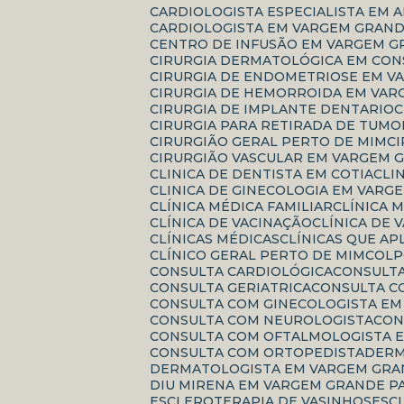
CARDIOLOGISTA ESPECIALISTA EM 
CARDIOLOGISTA EM VARGEM GRAND
CENTRO DE INFUSÃO EM VARGEM G
CIRURGIA DERMATOLÓGICA EM CO
CIRURGIA DE ENDOMETRIOSE EM V
CIRURGIA DE HEMORROIDA EM VAR
CIRURGIA DE IMPLANTE DENTARIO
CIRURGIA PARA RETIRADA DE TUMO
CIRURGIÃO GERAL PERTO DE MIM
CIRURGIÃO VASCULAR EM VARGEM 
CLINICA DE DENTISTA EM COTIA
CL
CLINICA DE GINECOLOGIA EM VARG
CLÍNICA MÉDICA FAMILIAR
CLÍNICA
CLÍNICA DE VACINAÇÃO
CLÍNICA DE
CLÍNICAS MÉDICAS
CLÍNICAS QUE A
CLÍNICO GERAL PERTO DE MIM
COL
CONSULTA CARDIOLÓGICA
CONSULT
CONSULTA GERIATRICA
CONSULTA 
CONSULTA COM GINECOLOGISTA E
CONSULTA COM NEUROLOGISTA
CO
CONSULTA COM OFTALMOLOGISTA E
CONSULTA COM ORTOPEDISTA
DER
DERMATOLOGISTA EM VARGEM GRA
DIU MIRENA EM VARGEM GRANDE P
ESCLEROTERAPIA DE VASINHOS
ES