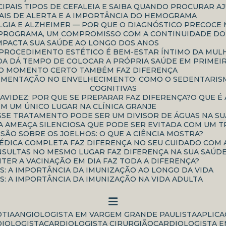
CIPAIS TIPOS DE CEFALEIA E SAIBA QUANDO PROCURAR A
INAIS DE ALERTA E A IMPORTÂNCIA DO HEMOGRAMA
IALGIA E ALZHEIMER — POR QUE O DIAGNÓSTICO PRECOC
UM PROGRAMA, UM COMPROMISSO COM A CONTINUIDADE D
IMPACTA SUA SAÚDE AO LONGO DOS ANOS
E PROCEDIMENTO ESTÉTICO É BEM-ESTAR ÍNTIMO DA MU
NDA DÁ TEMPO DE COLOCAR A PRÓPRIA SAÚDE EM PRIMEI
 O MOMENTO CERTO TAMBÉM FAZ DIFERENÇA
COGNITIVAS
RAVIDEZ: POR QUE SE PREPARAR FAZ DIFERENÇA?
O QUE 
EM UM ÚNICO LUGAR NA CLÍNICA GRANJE
ESSE TRATAMENTO PODE SER UM DIVISOR DE ÁGUAS NA S
 AMEAÇA SILENCIOSA QUE PODE SER EVITADA COM UM T
SSÃO SOBRE OS JOELHOS: O QUE A CIÊNCIA MOSTRA?
MÉDICA COMPLETA FAZ DIFERENÇA NO SEU CUIDADO COM 
ONSULTAS NO MESMO LUGAR FAZ DIFERENÇA NA SUA SAÚD
NTER A VACINAÇÃO EM DIA FAZ TODA A DIFERENÇA?
AS: A IMPORTÂNCIA DA IMUNIZAÇÃO AO LONGO DA VIDA
AS: A IMPORTÂNCIA DA IMUNIZAÇÃO NA VIDA ADULTA
OTIA
ANGIOLOGISTA EM VARGEM GRANDE PAULISTA
APLIC
DIOLOGISTA
CARDIOLOGISTA CIRURGIÃO
CARDIOLOGISTA E