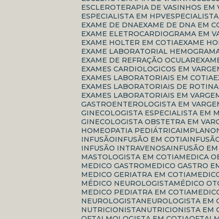
ESCLEROTERAPIA DE VASINHOS EM
ESPECIALISTA EM HPV
ESPECIALIS
EXAME DE DNA
EXAME DE DNA EM C
EXAME ELETROCARDIOGRAMA EM V
EXAME HOLTER EM COTIA
EXAME H
EXAME LABORATORIAL HEMOGRAM
EXAME DE REFRAÇÃO OCULAR
EXAM
EXAMES CARDIOLOGICOS EM VARGE
EXAMES LABORATORIAIS EM COTIA
EXAMES LABORATORIAIS DE ROTINA
EXAMES LABORATORIAIS EM VARGE
GASTROENTEROLOGISTA EM VARGE
GINECOLOGISTA ESPECIALISTA EM
GINECOLOGISTA OBSTETRA EM VAR
HOMEOPATIA PEDIÁTRICA
IMPLANO
INFUSÃO
INFUSÃO EM COTIA
INFUSÃ
INFUSÃO INTRAVENOSA
INFUSÃO E
MASTOLOGISTA EM COTIA
MEDICA 
MEDICO GASTRO
MEDICO GASTRO E
MEDICO GERIATRA EM COTIA
MEDI
MÉDICO NEUROLOGISTA
MÉDICO O
MEDICO PEDIATRA EM COTIA
MEDI
NEUROLOGISTA
NEUROLOGISTA EM 
NUTRICIONISTA
NUTRICIONISTA EM 
OFTALMOLOGISTA EM COTIA
OFTAL