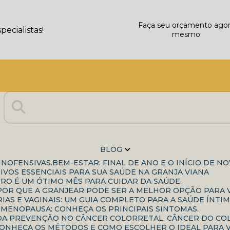
Faça seu orçamento ago
ecialistas!
mesmo
BLOG
INOFENSIVAS.
BEM-ESTAR: FINAL DE ANO E O INÍCIO DE N
IVOS ESSENCIAIS PARA SUA SAÚDE NA GRANJA VIANA
IRO É UM ÓTIMO MÊS PARA CUIDAR DA SAÚDE.
: POR QUE A GRANJEAR PODE SER A MELHOR OPÇÃO PARA
IAS E VAGINAIS: UM GUIA COMPLETO PARA A SAÚDE ÍNTIM
-MENOPAUSA: CONHEÇA OS PRINCIPAIS SINTOMAS.
A DA PREVENÇÃO NO CÂNCER COLORRETAL, CÂNCER DO C
CONHEÇA OS MÉTODOS E COMO ESCOLHER O IDEAL PARA 