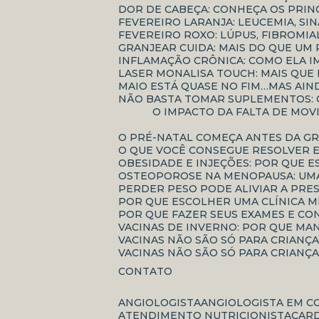
DOR DE CABEÇA: CONHEÇA OS PRIN
FEVEREIRO LARANJA: LEUCEMIA, S
FEVEREIRO ROXO: LÚPUS, FIBROM
GRANJEAR CUIDA: MAIS DO QUE 
INFLAMAÇÃO CRÔNICA: COMO ELA 
LASER MONALISA TOUCH: MAIS QU
MAIO ESTÁ QUASE NO FIM…MAS AI
NÃO BASTA TOMAR SUPLEMENTOS:
O IMPACTO DA FALTA DE MOVIMENTAÇÃO NO ENVELHECIMENTO: COMO O SEDENTARISMO ACELERA PERDAS FÍSICAS E
O PRÉ-NATAL COMEÇA ANTES DA G
O QUE VOCÊ CONSEGUE RESOLVER 
OBESIDADE E INJEÇÕES: POR QUE 
OSTEOPOROSE NA MENOPAUSA: UMA
PERDER PESO PODE ALIVIAR A PRE
POR QUE ESCOLHER UMA CLÍNICA 
POR QUE FAZER SEUS EXAMES E C
VACINAS DE INVERNO: POR QUE MA
VACINAS NÃO SÃO SÓ PARA CRIANÇ
VACINAS NÃO SÃO SÓ PARA CRIANÇ
CONTATO
ANGIOLOGISTA
ANGIOLOGISTA EM C
ATENDIMENTO NUTRICIONISTA
CAR