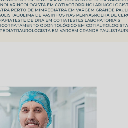
INOLARINGOLOGISTA EM COTIA
OTORRINOLARINGOLOGIS
IATRA PERTO DE MIM
PEDIATRA EM VARGEM GRANDE PAUL
AULISTA
QUEIMA DE VASINHOS NAS PERNAS
ROLHA DE CE
RAPIA
TESTE DE DNA EM COTIA
TESTES LABORATORIAIS
ICO
TRATAMENTO ODONTOLÓGICO EM COTIA
UROLOGIST
 PEDIATRA
UROLOGISTA EM VARGEM GRANDE PAULISTA
U