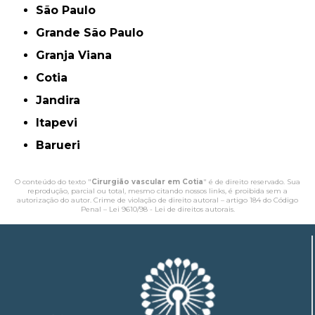
São Paulo
Grande São Paulo
Granja Viana
Cotia
Jandira
Itapevi
Barueri
O conteúdo do texto "
Cirurgião vascular em Cotia
" é de direito reservado. Sua
reprodução, parcial ou total, mesmo citando nossos links, é proibida sem a
autorização do autor. Crime de violação de direito autoral – artigo 184 do Código
Penal –
Lei 9610/98 - Lei de direitos autorais
.