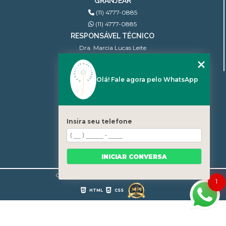
GRANJEAR
(11) 4777-0885
(11) 4777-0885
RESPONSÁVEL TÉCNICO
Dra. Marcia Lucas Leite
Ginecologista | CRM: 100.806
Olá! Fale agora pelo WhatsApp
MENU
INÍCIO
QUEM SOMOS
BLOG
Insira seu telefone
CONTATO
CATEGORIAS
MAPA DO SITE
INICIAR CONVERSA
Copyright © Granjear. (Lei 9610 de 19/02/1998)
1
HTML
CSS