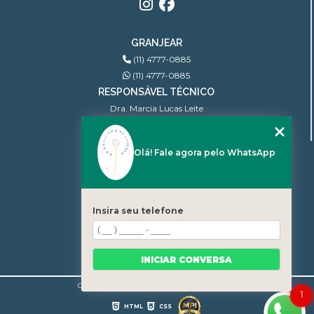
GRANJEAR
(11) 4777-0885
(11) 4777-0885
RESPONSÁVEL TÉCNICO
Dra. Marcia Lucas Leite
Ginecologista | CRM: 100.806
Olá! Fale agora pelo WhatsApp
MENU
INÍCIO
QUEM SOMOS
BLOG
Insira seu telefone
CONTATO
CATEGORIAS
MAPA DO SITE
INICIAR CONVERSA
Copyright © Granjear. (Lei 9610 de 19/02/1998)
1
HTML
CSS