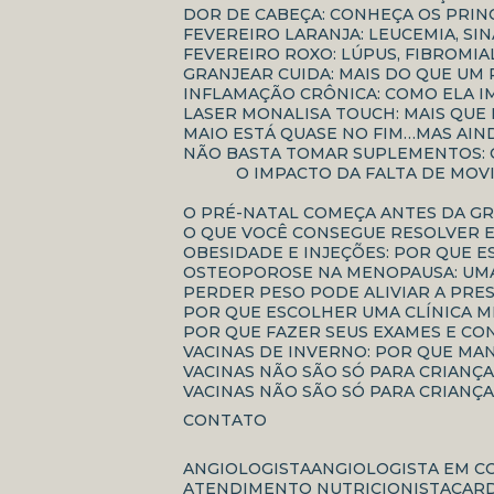
DOR DE CABEÇA: CONHEÇA OS PRIN
FEVEREIRO LARANJA: LEUCEMIA, S
FEVEREIRO ROXO: LÚPUS, FIBROM
GRANJEAR CUIDA: MAIS DO QUE 
INFLAMAÇÃO CRÔNICA: COMO ELA 
LASER MONALISA TOUCH: MAIS QU
MAIO ESTÁ QUASE NO FIM…MAS AI
NÃO BASTA TOMAR SUPLEMENTOS:
O IMPACTO DA FALTA DE MOVIMENTAÇÃO NO ENVELHECIMENTO: COMO O SEDENTARISMO ACELERA PERDAS FÍSICAS E
O PRÉ-NATAL COMEÇA ANTES DA G
O QUE VOCÊ CONSEGUE RESOLVER 
OBESIDADE E INJEÇÕES: POR QUE 
OSTEOPOROSE NA MENOPAUSA: UMA
PERDER PESO PODE ALIVIAR A PRE
POR QUE ESCOLHER UMA CLÍNICA 
POR QUE FAZER SEUS EXAMES E C
VACINAS DE INVERNO: POR QUE MA
VACINAS NÃO SÃO SÓ PARA CRIANÇ
VACINAS NÃO SÃO SÓ PARA CRIANÇ
CONTATO
ANGIOLOGISTA
ANGIOLOGISTA EM C
ATENDIMENTO NUTRICIONISTA
CAR