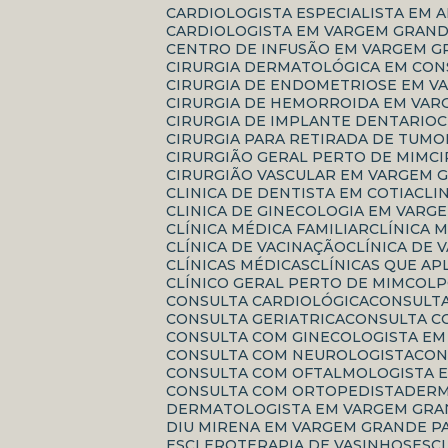
CARDIOLOGISTA ESPECIALISTA EM 
CARDIOLOGISTA EM VARGEM GRAND
CENTRO DE INFUSÃO EM VARGEM G
CIRURGIA DERMATOLÓGICA EM CO
CIRURGIA DE ENDOMETRIOSE EM V
CIRURGIA DE HEMORROIDA EM VAR
CIRURGIA DE IMPLANTE DENTARIO
CIRURGIA PARA RETIRADA DE TUMO
CIRURGIÃO GERAL PERTO DE MIM
CIRURGIÃO VASCULAR EM VARGEM 
CLINICA DE DENTISTA EM COTIA
CL
CLINICA DE GINECOLOGIA EM VARG
CLÍNICA MÉDICA FAMILIAR
CLÍNICA
CLÍNICA DE VACINAÇÃO
CLÍNICA DE
CLÍNICAS MÉDICAS
CLÍNICAS QUE A
CLÍNICO GERAL PERTO DE MIM
COL
CONSULTA CARDIOLÓGICA
CONSULT
CONSULTA GERIATRICA
CONSULTA 
CONSULTA COM GINECOLOGISTA E
CONSULTA COM NEUROLOGISTA
CO
CONSULTA COM OFTALMOLOGISTA E
CONSULTA COM ORTOPEDISTA
DER
DERMATOLOGISTA EM VARGEM GRA
DIU MIRENA EM VARGEM GRANDE P
ESCLEROTERAPIA DE VASINHOS
ES