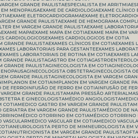
 VARGEM GRANDE PAULISTA
ESPECIALISTA EM ARRITMIA
E
TA EM MENOPAUSA
EXAME DE CARDIOLOGIA
EXAME CLÍNICO
OTIA
EXAME ELETROCARDIOGRAMA
EXAME ELETROCARDIO
ARGEM GRANDE PAULISTA
EXAME DE HEMOGRAMA COMPL
OLTER EM VARGEM GRANDE PAULISTA
EXAME LABORATORI
A
EXAME MAPA
EXAME MAPA EM COTIA
EXAME MAPA EM VA
ES CARDIOLOGICOS
EXAMES CARDIOLOGICOS EM COTIA
M GRANDE PAULISTA
EXAMES CLÍNICOS EM COTIA
EXAMES 
EXAMES LABORATORIAIS PARA GESTANTE
EXAMES LABORA
EXAMES LABORATORIAIS DE ROTINA EM COTIA
EXAMES L
M GRANDE PAULISTA
GASTRO EM COTIA
GASTROENTEROLOG
M GRANDE PAULISTA
GINECOLOGISTA EM COTIA
GINECOLO
 MENOPAUSA
GINECOLOGISTA OBSTETRA
GINECOLOGISTA O
GEM GRANDE PAULISTA
GINECOLOGISTA EM VARGEM GRAN
N
IMPLANON EM COTIA
IMPLANON EM VARGEM GRANDE PA
O DE FERRO
INFUSÃO DE FERRO EM COTIA
INFUSÃO DE FE
M VARGEM GRANDE PAULISTA
MAPA PRESSÃO ARTERIAL
M
OBSTETRA E GINECOLOGISTA
MÉDICO ANGIOLOGISTA
MEDI
M COTIA
MEDICO GASTRO EM VARGEM GRANDE PAULISTA
CO GERIATRA EM VARGEM GRANDE PAULISTA
MÉDICO DE N
TORRINO
MÉDICO OTORRINO EM COTIA
MÉDICO OTORRINO
CO VASCULAR
MEDICO VASCULAR EM COTIA
MEDICO VASCUL
COTIA
NEUROLOGISTA PERTO DE MIM
NEUROLOGISTA EM 
COTIA
NUTRICIONISTA EM VARGEM GRANDE PAULISTA
OF
MOLOGISTA PERTO DE MIM
OFTALMOLOGISTA EM VARGEM