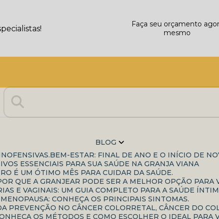
Faça seu orçamento ago
ecialistas!
mesmo
BLOG
INOFENSIVAS.
BEM-ESTAR: FINAL DE ANO E O INÍCIO DE N
IVOS ESSENCIAIS PARA SUA SAÚDE NA GRANJA VIANA
IRO É UM ÓTIMO MÊS PARA CUIDAR DA SAÚDE.
: POR QUE A GRANJEAR PODE SER A MELHOR OPÇÃO PARA
IAS E VAGINAIS: UM GUIA COMPLETO PARA A SAÚDE ÍNTIM
-MENOPAUSA: CONHEÇA OS PRINCIPAIS SINTOMAS.
A DA PREVENÇÃO NO CÂNCER COLORRETAL, CÂNCER DO C
CONHEÇA OS MÉTODOS E COMO ESCOLHER O IDEAL PARA 