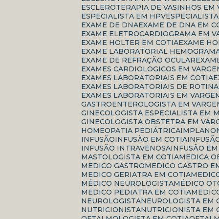
ESCLEROTERAPIA DE VASINHOS EM
ESPECIALISTA EM HPV
ESPECIALIS
EXAME DE DNA
EXAME DE DNA EM C
EXAME ELETROCARDIOGRAMA EM V
EXAME HOLTER EM COTIA
EXAME H
EXAME LABORATORIAL HEMOGRAM
EXAME DE REFRAÇÃO OCULAR
EXAM
EXAMES CARDIOLOGICOS EM VARGE
EXAMES LABORATORIAIS EM COTIA
EXAMES LABORATORIAIS DE ROTINA
EXAMES LABORATORIAIS EM VARGE
GASTROENTEROLOGISTA EM VARGE
GINECOLOGISTA ESPECIALISTA EM
GINECOLOGISTA OBSTETRA EM VAR
HOMEOPATIA PEDIÁTRICA
IMPLANO
INFUSÃO
INFUSÃO EM COTIA
INFUSÃ
INFUSÃO INTRAVENOSA
INFUSÃO E
MASTOLOGISTA EM COTIA
MEDICA 
MEDICO GASTRO
MEDICO GASTRO E
MEDICO GERIATRA EM COTIA
MEDI
MÉDICO NEUROLOGISTA
MÉDICO O
MEDICO PEDIATRA EM COTIA
MEDI
NEUROLOGISTA
NEUROLOGISTA EM 
NUTRICIONISTA
NUTRICIONISTA EM 
OFTALMOLOGISTA EM COTIA
OFTAL