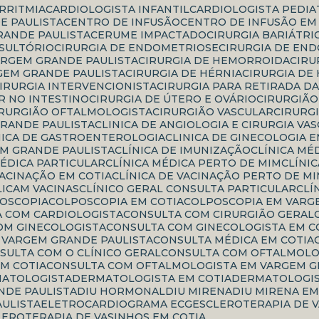
ARRITMIA
CARDIOLOGISTA INFANTIL
CARDIOLOGISTA PEDI
E PAULISTA
CENTRO DE INFUSÃO
CENTRO DE INFUSÃO EM
RANDE PAULISTA
CERUME IMPACTADO
CIRURGIA BARIÁTRI
NSULTÓRIO
CIRURGIA DE ENDOMETRIOSE
CIRURGIA DE EN
ARGEM GRANDE PAULISTA
CIRURGIA DE HEMORROIDA
CIR
GEM GRANDE PAULISTA
CIRURGIA DE HÉRNIA
CIRURGIA DE
CIRURGIA INTERVENCIONISTA
CIRURGIA PARA RETIRADA D
R NO INTESTINO
CIRURGIA DE ÚTERO E OVÁRIO
CIRURGIÃ
CIRURGIÃO OFTALMOLOGISTA
CIRURGIÃO VASCULAR
CIRURG
GRANDE PAULISTA
CLINICA DE ANGIOLOGIA E CIRURGIA VA
INICA DE GASTROENTEROLOGIA
CLINICA DE GINECOLOGIA 
EM GRANDE PAULISTA
CLÍNICA DE IMUNIZAÇÃO
CLÍNICA MÉ
 MÉDICA PARTICULAR
CLÍNICA MÉDICA PERTO DE MIM
CLÍN
 VACINAÇÃO EM COTIA
CLÍNICA DE VACINAÇÃO PERTO DE M
PLICAM VACINAS
CLÍNICO GERAL CONSULTA PARTICULAR
CL
POSCOPIA
COLPOSCOPIA EM COTIA
COLPOSCOPIA EM VARG
A COM CARDIOLOGISTA
CONSULTA COM CIRURGIÃO GERAL
COM GINECOLOGISTA
CONSULTA COM GINECOLOGISTA EM C
M VARGEM GRANDE PAULISTA
CONSULTA MÉDICA EM COTIA
NSULTA COM O CLÍNICO GERAL
CONSULTA COM OFTALMOLO
M COTIA
CONSULTA COM OFTALMOLOGISTA EM VARGEM G
MATOLOGISTA
DERMATOLOGISTA EM COTIA
DERMATOLOGI
NDE PAULISTA
DIU HORMONAL
DIU MIRENA
DIU MIRENA E
AULISTA
ELETROCARDIOGRAMA ECG
ESCLEROTERAPIA DE 
CLEROTERAPIA DE VASINHOS EM COTIA