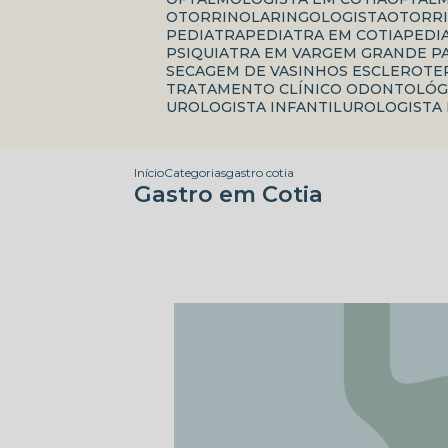
OTORRINOLARINGOLOGISTA
OTORR
PEDIATRA
PEDIATRA EM COTIA
PED
PSIQUIATRA EM VARGEM GRANDE P
SECAGEM DE VASINHOS ESCLEROTE
TRATAMENTO CLÍNICO ODONTOLÓG
UROLOGISTA INFANTIL
UROLOGISTA
Início
Categorias
gastro cotia
Gastro em Cotia