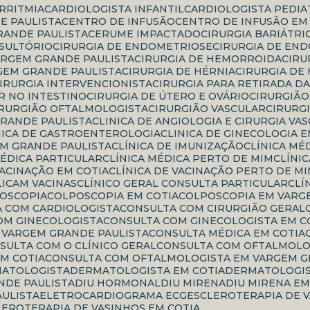
ARRITMIA
CARDIOLOGISTA INFANTIL
CARDIOLOGISTA PEDI
E PAULISTA
CENTRO DE INFUSÃO
CENTRO DE INFUSÃO EM
RANDE PAULISTA
CERUME IMPACTADO
CIRURGIA BARIÁTRI
NSULTÓRIO
CIRURGIA DE ENDOMETRIOSE
CIRURGIA DE EN
ARGEM GRANDE PAULISTA
CIRURGIA DE HEMORROIDA
CIR
GEM GRANDE PAULISTA
CIRURGIA DE HÉRNIA
CIRURGIA DE
CIRURGIA INTERVENCIONISTA
CIRURGIA PARA RETIRADA D
R NO INTESTINO
CIRURGIA DE ÚTERO E OVÁRIO
CIRURGIÃ
CIRURGIÃO OFTALMOLOGISTA
CIRURGIÃO VASCULAR
CIRURG
GRANDE PAULISTA
CLINICA DE ANGIOLOGIA E CIRURGIA VA
INICA DE GASTROENTEROLOGIA
CLINICA DE GINECOLOGIA 
EM GRANDE PAULISTA
CLÍNICA DE IMUNIZAÇÃO
CLÍNICA MÉ
 MÉDICA PARTICULAR
CLÍNICA MÉDICA PERTO DE MIM
CLÍN
 VACINAÇÃO EM COTIA
CLÍNICA DE VACINAÇÃO PERTO DE M
PLICAM VACINAS
CLÍNICO GERAL CONSULTA PARTICULAR
CL
POSCOPIA
COLPOSCOPIA EM COTIA
COLPOSCOPIA EM VARG
A COM CARDIOLOGISTA
CONSULTA COM CIRURGIÃO GERAL
COM GINECOLOGISTA
CONSULTA COM GINECOLOGISTA EM C
M VARGEM GRANDE PAULISTA
CONSULTA MÉDICA EM COTIA
NSULTA COM O CLÍNICO GERAL
CONSULTA COM OFTALMOLO
M COTIA
CONSULTA COM OFTALMOLOGISTA EM VARGEM G
MATOLOGISTA
DERMATOLOGISTA EM COTIA
DERMATOLOGI
NDE PAULISTA
DIU HORMONAL
DIU MIRENA
DIU MIRENA E
AULISTA
ELETROCARDIOGRAMA ECG
ESCLEROTERAPIA DE 
CLEROTERAPIA DE VASINHOS EM COTIA