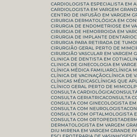
CARDIOLOGISTA ESPECIALISTA EM 
CARDIOLOGISTA EM VARGEM GRAND
CENTRO DE INFUSÃO EM VARGEM G
CIRURGIA DERMATOLÓGICA EM CO
CIRURGIA DE ENDOMETRIOSE EM V
CIRURGIA DE HEMORROIDA EM VAR
CIRURGIA DE IMPLANTE DENTARIO
CIRURGIA PARA RETIRADA DE TUMO
CIRURGIÃO GERAL PERTO DE MIM
CIRURGIÃO VASCULAR EM VARGEM 
CLINICA DE DENTISTA EM COTIA
CL
CLINICA DE GINECOLOGIA EM VARG
CLÍNICA MÉDICA FAMILIAR
CLÍNICA
CLÍNICA DE VACINAÇÃO
CLÍNICA DE
CLÍNICAS MÉDICAS
CLÍNICAS QUE A
CLÍNICO GERAL PERTO DE MIM
COL
CONSULTA CARDIOLÓGICA
CONSULT
CONSULTA GERIATRICA
CONSULTA 
CONSULTA COM GINECOLOGISTA E
CONSULTA COM NEUROLOGISTA
CO
CONSULTA COM OFTALMOLOGISTA E
CONSULTA COM ORTOPEDISTA
DER
DERMATOLOGISTA EM VARGEM GRA
DIU MIRENA EM VARGEM GRANDE P
ESCLEROTERAPIA DE VASINHOS
ES