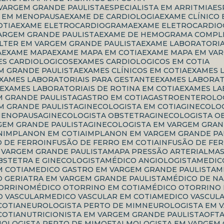
 VARGEM GRANDE PAULISTA
ESPECIALISTA EM ARRITMIA
E
TA EM MENOPAUSA
EXAME DE CARDIOLOGIA
EXAME CLÍNICO
OTIA
EXAME ELETROCARDIOGRAMA
EXAME ELETROCARDIO
ARGEM GRANDE PAULISTA
EXAME DE HEMOGRAMA COMPL
OLTER EM VARGEM GRANDE PAULISTA
EXAME LABORATORI
A
EXAME MAPA
EXAME MAPA EM COTIA
EXAME MAPA EM VA
ES CARDIOLOGICOS
EXAMES CARDIOLOGICOS EM COTIA
M GRANDE PAULISTA
EXAMES CLÍNICOS EM COTIA
EXAMES 
EXAMES LABORATORIAIS PARA GESTANTE
EXAMES LABORA
EXAMES LABORATORIAIS DE ROTINA EM COTIA
EXAMES L
M GRANDE PAULISTA
GASTRO EM COTIA
GASTROENTEROLOG
M GRANDE PAULISTA
GINECOLOGISTA EM COTIA
GINECOLO
 MENOPAUSA
GINECOLOGISTA OBSTETRA
GINECOLOGISTA O
GEM GRANDE PAULISTA
GINECOLOGISTA EM VARGEM GRAN
N
IMPLANON EM COTIA
IMPLANON EM VARGEM GRANDE PA
O DE FERRO
INFUSÃO DE FERRO EM COTIA
INFUSÃO DE FE
M VARGEM GRANDE PAULISTA
MAPA PRESSÃO ARTERIAL
M
OBSTETRA E GINECOLOGISTA
MÉDICO ANGIOLOGISTA
MEDI
M COTIA
MEDICO GASTRO EM VARGEM GRANDE PAULISTA
CO GERIATRA EM VARGEM GRANDE PAULISTA
MÉDICO DE N
TORRINO
MÉDICO OTORRINO EM COTIA
MÉDICO OTORRINO
CO VASCULAR
MEDICO VASCULAR EM COTIA
MEDICO VASCUL
COTIA
NEUROLOGISTA PERTO DE MIM
NEUROLOGISTA EM 
COTIA
NUTRICIONISTA EM VARGEM GRANDE PAULISTA
OF
MOLOGISTA PERTO DE MIM
OFTALMOLOGISTA EM VARGEM