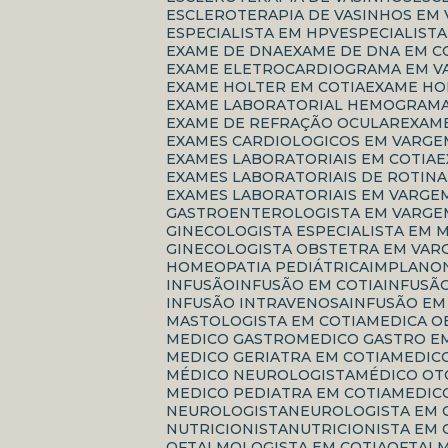
ESCLEROTERAPIA DE VASINHOS EM
ESPECIALISTA EM HPV
ESPECIALIS
EXAME DE DNA
EXAME DE DNA EM C
EXAME ELETROCARDIOGRAMA EM V
EXAME HOLTER EM COTIA
EXAME H
EXAME LABORATORIAL HEMOGRAM
EXAME DE REFRAÇÃO OCULAR
EXAM
EXAMES CARDIOLOGICOS EM VARGE
EXAMES LABORATORIAIS EM COTIA
EXAMES LABORATORIAIS DE ROTINA
EXAMES LABORATORIAIS EM VARGE
GASTROENTEROLOGISTA EM VARGE
GINECOLOGISTA ESPECIALISTA EM
GINECOLOGISTA OBSTETRA EM VAR
HOMEOPATIA PEDIÁTRICA
IMPLANO
INFUSÃO
INFUSÃO EM COTIA
INFUSÃ
INFUSÃO INTRAVENOSA
INFUSÃO E
MASTOLOGISTA EM COTIA
MEDICA 
MEDICO GASTRO
MEDICO GASTRO E
MEDICO GERIATRA EM COTIA
MEDI
MÉDICO NEUROLOGISTA
MÉDICO O
MEDICO PEDIATRA EM COTIA
MEDI
NEUROLOGISTA
NEUROLOGISTA EM 
NUTRICIONISTA
NUTRICIONISTA EM 
OFTALMOLOGISTA EM COTIA
OFTAL