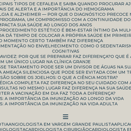
CIPAIS TIPOS DE CEFALEIA E SAIBA QUANDO PROCURAR A
INAIS DE ALERTA E A IMPORTÂNCIA DO HEMOGRAMA
IALGIA E ALZHEIMER — POR QUE O DIAGNÓSTICO PRECOC
UM PROGRAMA, UM COMPROMISSO COM A CONTINUIDADE D
IMPACTA SUA SAÚDE AO LONGO DOS ANOS
E PROCEDIMENTO ESTÉTICO É BEM-ESTAR ÍNTIMO DA MU
NDA DÁ TEMPO DE COLOCAR A PRÓPRIA SAÚDE EM PRIMEI
 O MOMENTO CERTO TAMBÉM FAZ DIFERENÇA
COGNITIVAS
RAVIDEZ: POR QUE SE PREPARAR FAZ DIFERENÇA?
O QUE 
EM UM ÚNICO LUGAR NA CLÍNICA GRANJE
ESSE TRATAMENTO PODE SER UM DIVISOR DE ÁGUAS NA S
 AMEAÇA SILENCIOSA QUE PODE SER EVITADA COM UM T
SSÃO SOBRE OS JOELHOS: O QUE A CIÊNCIA MOSTRA?
MÉDICA COMPLETA FAZ DIFERENÇA NO SEU CUIDADO COM 
ONSULTAS NO MESMO LUGAR FAZ DIFERENÇA NA SUA SAÚD
NTER A VACINAÇÃO EM DIA FAZ TODA A DIFERENÇA?
AS: A IMPORTÂNCIA DA IMUNIZAÇÃO AO LONGO DA VIDA
AS: A IMPORTÂNCIA DA IMUNIZAÇÃO NA VIDA ADULTA
OTIA
ANGIOLOGISTA EM VARGEM GRANDE PAULISTA
APLIC
DIOLOGISTA
CARDIOLOGISTA CIRURGIÃO
CARDIOLOGISTA E