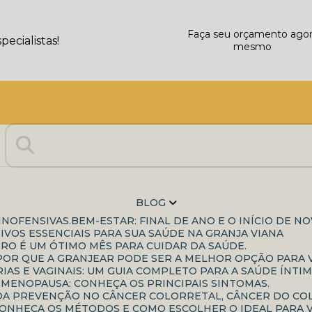
Faça seu orçamento ago
ecialistas!
mesmo
BLOG
INOFENSIVAS.
BEM-ESTAR: FINAL DE ANO E O INÍCIO DE N
IVOS ESSENCIAIS PARA SUA SAÚDE NA GRANJA VIANA
IRO É UM ÓTIMO MÊS PARA CUIDAR DA SAÚDE.
: POR QUE A GRANJEAR PODE SER A MELHOR OPÇÃO PARA
IAS E VAGINAIS: UM GUIA COMPLETO PARA A SAÚDE ÍNTIM
-MENOPAUSA: CONHEÇA OS PRINCIPAIS SINTOMAS.
A DA PREVENÇÃO NO CÂNCER COLORRETAL, CÂNCER DO C
CONHEÇA OS MÉTODOS E COMO ESCOLHER O IDEAL PARA 