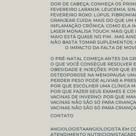
DOR DE CABEÇA: CONHEÇA OS PRIN
FEVEREIRO LARANJA: LEUCEMIA, S
FEVEREIRO ROXO: LÚPUS, FIBROM
GRANJEAR CUIDA: MAIS DO QUE 
INFLAMAÇÃO CRÔNICA: COMO ELA 
LASER MONALISA TOUCH: MAIS QU
MAIO ESTÁ QUASE NO FIM…MAS AI
NÃO BASTA TOMAR SUPLEMENTOS:
O IMPACTO DA FALTA DE MOVIMENTAÇÃO NO ENVELHECIMENTO: COMO O SEDENTARISMO ACELERA PERDAS FÍSICAS E
O PRÉ-NATAL COMEÇA ANTES DA G
O QUE VOCÊ CONSEGUE RESOLVER 
OBESIDADE E INJEÇÕES: POR QUE 
OSTEOPOROSE NA MENOPAUSA: UMA
PERDER PESO PODE ALIVIAR A PRE
POR QUE ESCOLHER UMA CLÍNICA 
POR QUE FAZER SEUS EXAMES E C
VACINAS DE INVERNO: POR QUE MA
VACINAS NÃO SÃO SÓ PARA CRIANÇ
VACINAS NÃO SÃO SÓ PARA CRIANÇ
CONTATO
ANGIOLOGISTA
ANGIOLOGISTA EM C
ATENDIMENTO NUTRICIONISTA
CAR