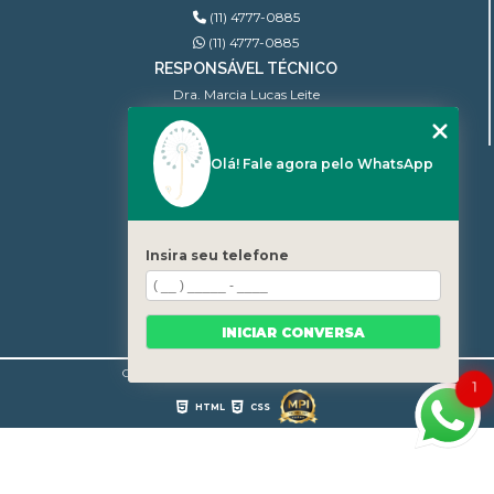
(11) 4777-0885
(11) 4777-0885
RESPONSÁVEL TÉCNICO
Dra. Marcia Lucas Leite
Ginecologista | CRM: 100.806
Olá! Fale agora pelo WhatsApp
MENU
INÍCIO
QUEM SOMOS
BLOG
Insira seu telefone
CONTATO
CATEGORIAS
MAPA DO SITE
INICIAR CONVERSA
Copyright © Granjear. (Lei 9610 de 19/02/1998)
1
HTML
CSS