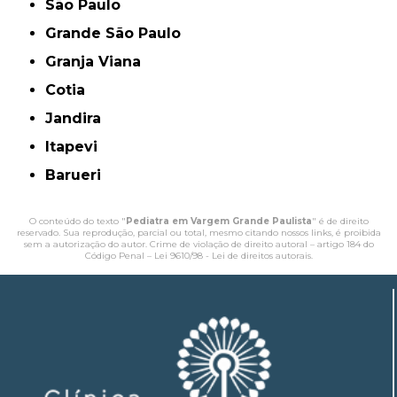
São Paulo
Grande São Paulo
Granja Viana
Cotia
Jandira
Itapevi
Barueri
O conteúdo do texto "
Pediatra em Vargem Grande Paulista
" é de direito
reservado. Sua reprodução, parcial ou total, mesmo citando nossos links, é proibida
sem a autorização do autor. Crime de violação de direito autoral – artigo 184 do
Código Penal –
Lei 9610/98 - Lei de direitos autorais
.