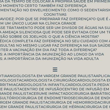
NDA DÁ TEMPO DE COLOCAR A PRÓPRIA SAÚDE EM PRIMEI
 O MOMENTO CERTO TAMBÉM FAZ DIFERENÇA
COGNITIVAS
RAVIDEZ: POR QUE SE PREPARAR FAZ DIFERENÇA?
O QUE 
EM UM ÚNICO LUGAR NA CLÍNICA GRANJE
ESSE TRATAMENTO PODE SER UM DIVISOR DE ÁGUAS NA S
 AMEAÇA SILENCIOSA QUE PODE SER EVITADA COM UM T
SSÃO SOBRE OS JOELHOS: O QUE A CIÊNCIA MOSTRA?
MÉDICA COMPLETA FAZ DIFERENÇA NO SEU CUIDADO COM 
ONSULTAS NO MESMO LUGAR FAZ DIFERENÇA NA SUA SAÚD
NTER A VACINAÇÃO EM DIA FAZ TODA A DIFERENÇA?
AS: A IMPORTÂNCIA DA IMUNIZAÇÃO AO LONGO DA VIDA
AS: A IMPORTÂNCIA DA IMUNIZAÇÃO NA VIDA ADULTA
OTIA
ANGIOLOGISTA EM VARGEM GRANDE PAULISTA
APLIC
DIOLOGISTA
CARDIOLOGISTA CIRURGIÃO
CARDIOLOGISTA E
ARRITMIA
CARDIOLOGISTA INFANTIL
CARDIOLOGISTA PEDI
E PAULISTA
CENTRO DE INFUSÃO
CENTRO DE INFUSÃO EM
RANDE PAULISTA
CERUME IMPACTADO
CIRURGIA BARIÁTRI
NSULTÓRIO
CIRURGIA DE ENDOMETRIOSE
CIRURGIA DE EN
ARGEM GRANDE PAULISTA
CIRURGIA DE HEMORROIDA
CIR
GEM GRANDE PAULISTA
CIRURGIA DE HÉRNIA
CIRURGIA DE