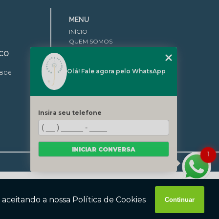
MENU
INÍCIO
QUEM SOMOS
BLOG
ICO
CONTATO
CATEGORIAS
Olá! Fale agora pelo WhatsApp
.806
MAPA DO SITE
Insira seu telefone
INICIAR CONVERSA
1
HTML
CSS