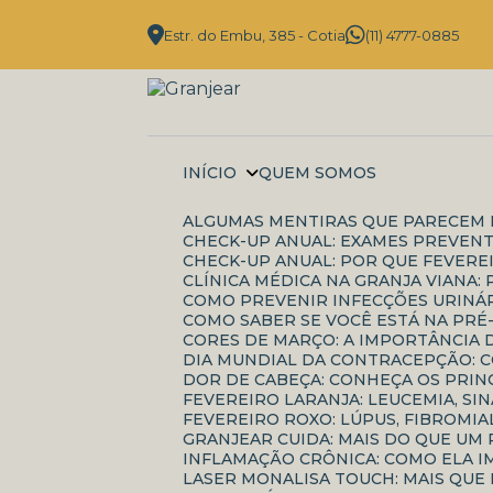
Estr. do Embu, 385 - Cotia
(11) 4777-0885
INÍCIO
QUEM SOMOS
ALGUMAS MENTIRAS QUE PARECEM 
CHECK-UP ANUAL: EXAMES PREVENT
CHECK-UP ANUAL: POR QUE FEVERE
CLÍNICA MÉDICA NA GRANJA VIANA
COMO PREVENIR INFECÇÕES URINÁR
COMO SABER SE VOCÊ ESTÁ NA PRÉ
CORES DE MARÇO: A IMPORTÂNCI
DIA MUNDIAL DA CONTRACEPÇÃO: 
DOR DE CABEÇA: CONHEÇA OS PRIN
FEVEREIRO LARANJA: LEUCEMIA, S
FEVEREIRO ROXO: LÚPUS, FIBROM
GRANJEAR CUIDA: MAIS DO QUE 
INFLAMAÇÃO CRÔNICA: COMO ELA 
LASER MONALISA TOUCH: MAIS QU