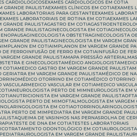
ES CARDIOLOGICOS
EXAMES CARDIOLOGICOS EM COTIA
M GRANDE PAULISTA
EXAMES CLÍNICOS EM COTIA
EXAMES 
EXAMES LABORATORIAIS PARA GESTANTE
EXAMES LABORA
EXAMES LABORATORIAIS DE ROTINA EM COTIA
EXAMES L
M GRANDE PAULISTA
GASTRO EM COTIA
GASTROENTEROLOG
M GRANDE PAULISTA
GINECOLOGISTA EM COTIA
GINECOLO
 MENOPAUSA
GINECOLOGISTA OBSTETRA
GINECOLOGISTA O
GEM GRANDE PAULISTA
GINECOLOGISTA EM VARGEM GRAN
N
IMPLANON EM COTIA
IMPLANON EM VARGEM GRANDE PA
O DE FERRO
INFUSÃO DE FERRO EM COTIA
INFUSÃO DE FE
M VARGEM GRANDE PAULISTA
MAPA PRESSÃO ARTERIAL
M
OBSTETRA E GINECOLOGISTA
MÉDICO ANGIOLOGISTA
MEDI
M COTIA
MEDICO GASTRO EM VARGEM GRANDE PAULISTA
CO GERIATRA EM VARGEM GRANDE PAULISTA
MÉDICO DE N
TORRINO
MÉDICO OTORRINO EM COTIA
MÉDICO OTORRINO
CO VASCULAR
MEDICO VASCULAR EM COTIA
MEDICO VASCUL
COTIA
NEUROLOGISTA PERTO DE MIM
NEUROLOGISTA EM 
COTIA
NUTRICIONISTA EM VARGEM GRANDE PAULISTA
OF
MOLOGISTA PERTO DE MIM
OFTALMOLOGISTA EM VARGEM
INOLARINGOLOGISTA EM COTIA
OTORRINOLARINGOLOGIS
IATRA PERTO DE MIM
PEDIATRA EM VARGEM GRANDE PAUL
AULISTA
QUEIMA DE VASINHOS NAS PERNAS
ROLHA DE CE
RAPIA
TESTE DE DNA EM COTIA
TESTES LABORATORIAIS
ICO
TRATAMENTO ODONTOLÓGICO EM COTIA
UROLOGIST
 PEDIATRA
UROLOGISTA EM VARGEM GRANDE PAULISTA
U