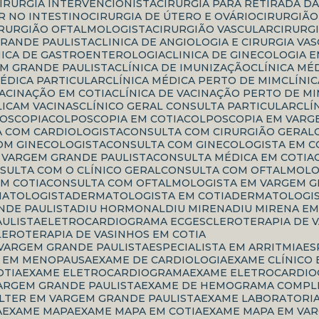
CIRURGIA INTERVENCIONISTA
CIRURGIA PARA RETIRADA D
R NO INTESTINO
CIRURGIA DE ÚTERO E OVÁRIO
CIRURGIÃ
CIRURGIÃO OFTALMOLOGISTA
CIRURGIÃO VASCULAR
CIRURG
GRANDE PAULISTA
CLINICA DE ANGIOLOGIA E CIRURGIA VA
INICA DE GASTROENTEROLOGIA
CLINICA DE GINECOLOGIA 
EM GRANDE PAULISTA
CLÍNICA DE IMUNIZAÇÃO
CLÍNICA MÉ
 MÉDICA PARTICULAR
CLÍNICA MÉDICA PERTO DE MIM
CLÍN
 VACINAÇÃO EM COTIA
CLÍNICA DE VACINAÇÃO PERTO DE M
PLICAM VACINAS
CLÍNICO GERAL CONSULTA PARTICULAR
CL
POSCOPIA
COLPOSCOPIA EM COTIA
COLPOSCOPIA EM VARG
A COM CARDIOLOGISTA
CONSULTA COM CIRURGIÃO GERAL
COM GINECOLOGISTA
CONSULTA COM GINECOLOGISTA EM C
M VARGEM GRANDE PAULISTA
CONSULTA MÉDICA EM COTIA
NSULTA COM O CLÍNICO GERAL
CONSULTA COM OFTALMOLO
M COTIA
CONSULTA COM OFTALMOLOGISTA EM VARGEM G
MATOLOGISTA
DERMATOLOGISTA EM COTIA
DERMATOLOGI
NDE PAULISTA
DIU HORMONAL
DIU MIRENA
DIU MIRENA E
AULISTA
ELETROCARDIOGRAMA ECG
ESCLEROTERAPIA DE 
CLEROTERAPIA DE VASINHOS EM COTIA
 VARGEM GRANDE PAULISTA
ESPECIALISTA EM ARRITMIA
E
TA EM MENOPAUSA
EXAME DE CARDIOLOGIA
EXAME CLÍNICO
OTIA
EXAME ELETROCARDIOGRAMA
EXAME ELETROCARDIO
ARGEM GRANDE PAULISTA
EXAME DE HEMOGRAMA COMPL
OLTER EM VARGEM GRANDE PAULISTA
EXAME LABORATORI
A
EXAME MAPA
EXAME MAPA EM COTIA
EXAME MAPA EM VA