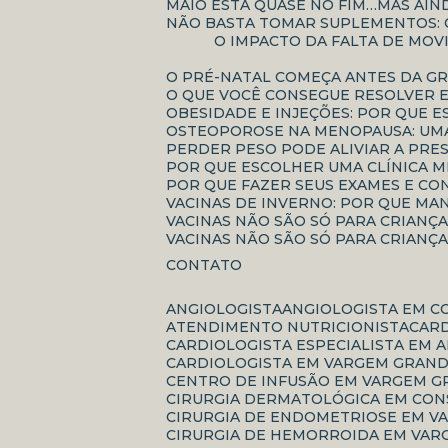
MAIO ESTÁ QUASE NO FIM…MAS AI
NÃO BASTA TOMAR SUPLEMENTOS:
O IMPACTO DA FALTA DE MOVIMENTAÇÃO NO ENVELHECIMENTO: COMO O SEDENTARISMO ACELERA PERDAS FÍSICAS E
O PRÉ-NATAL COMEÇA ANTES DA G
O QUE VOCÊ CONSEGUE RESOLVER 
OBESIDADE E INJEÇÕES: POR QUE 
OSTEOPOROSE NA MENOPAUSA: UMA
PERDER PESO PODE ALIVIAR A PRE
POR QUE ESCOLHER UMA CLÍNICA 
POR QUE FAZER SEUS EXAMES E C
VACINAS DE INVERNO: POR QUE MA
VACINAS NÃO SÃO SÓ PARA CRIANÇ
VACINAS NÃO SÃO SÓ PARA CRIANÇ
CONTATO
ANGIOLOGISTA
ANGIOLOGISTA EM C
ATENDIMENTO NUTRICIONISTA
CAR
CARDIOLOGISTA ESPECIALISTA EM 
CARDIOLOGISTA EM VARGEM GRAND
CENTRO DE INFUSÃO EM VARGEM G
CIRURGIA DERMATOLÓGICA EM CO
CIRURGIA DE ENDOMETRIOSE EM V
CIRURGIA DE HEMORROIDA EM VAR