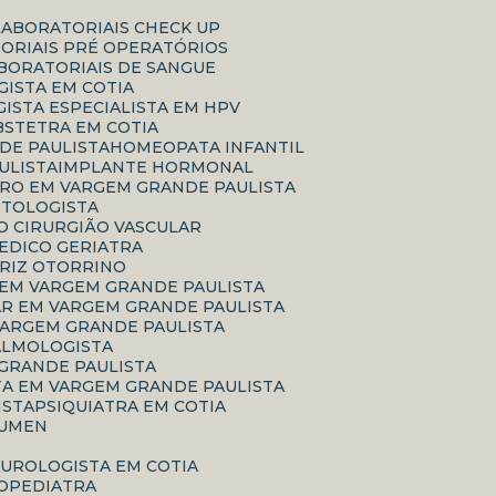
LABORATORIAIS CHECK UP
TORIAIS PRÉ OPERATÓRIOS
ABORATORIAIS DE SANGUE
ISTA EM COTIA
GISTA ESPECIALISTA EM HPV
BSTETRA EM COTIA
DE PAULISTA
HOMEOPATA INFANTIL
ULISTA
IMPLANTE HORMONAL
RRO EM VARGEM GRANDE PAULISTA
ASTOLOGISTA
CO CIRURGIÃO VASCULAR
MEDICO GERIATRA
ARIZ OTORRINO
 EM VARGEM GRANDE PAULISTA
AR EM VARGEM GRANDE PAULISTA
VARGEM GRANDE PAULISTA
TALMOLOGISTA
 GRANDE PAULISTA
TA EM VARGEM GRANDE PAULISTA
ISTA
PSIQUIATRA EM COTIA
RUMEN
A
UROLOGISTA EM COTIA
ROPEDIATRA