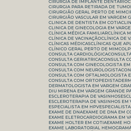
CIRURGIA DE IMPLANTE DENTARIO
CIRURGIA PARA RETIRADA DE TUMO
CIRURGIÃO GERAL PERTO DE MIM
CIRURGIÃO VASCULAR EM VARGEM 
CLINICA DE DENTISTA EM COTIA
CL
CLINICA DE GINECOLOGIA EM VARG
CLÍNICA MÉDICA FAMILIAR
CLÍNICA
CLÍNICA DE VACINAÇÃO
CLÍNICA DE
CLÍNICAS MÉDICAS
CLÍNICAS QUE A
CLÍNICO GERAL PERTO DE MIM
COL
CONSULTA CARDIOLÓGICA
CONSULT
CONSULTA GERIATRICA
CONSULTA 
CONSULTA COM GINECOLOGISTA E
CONSULTA COM NEUROLOGISTA
CO
CONSULTA COM OFTALMOLOGISTA E
CONSULTA COM ORTOPEDISTA
DER
DERMATOLOGISTA EM VARGEM GRA
DIU MIRENA EM VARGEM GRANDE P
ESCLEROTERAPIA DE VASINHOS
ES
ESCLEROTERAPIA DE VASINHOS EM
ESPECIALISTA EM HPV
ESPECIALIS
EXAME DE DNA
EXAME DE DNA EM C
EXAME ELETROCARDIOGRAMA EM V
EXAME HOLTER EM COTIA
EXAME H
EXAME LABORATORIAL HEMOGRAM