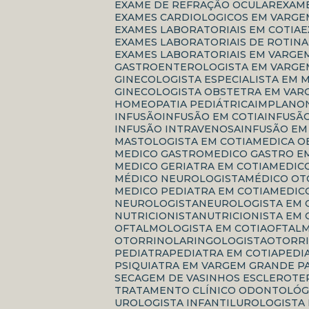
EXAME DE REFRAÇÃO OCULAR
EXAM
EXAMES CARDIOLOGICOS EM VARGE
EXAMES LABORATORIAIS EM COTIA
EXAMES LABORATORIAIS DE ROTINA
EXAMES LABORATORIAIS EM VARGE
GASTROENTEROLOGISTA EM VARGE
GINECOLOGISTA ESPECIALISTA EM
GINECOLOGISTA OBSTETRA EM VAR
HOMEOPATIA PEDIÁTRICA
IMPLANO
INFUSÃO
INFUSÃO EM COTIA
INFUSÃ
INFUSÃO INTRAVENOSA
INFUSÃO E
MASTOLOGISTA EM COTIA
MEDICA 
MEDICO GASTRO
MEDICO GASTRO E
MEDICO GERIATRA EM COTIA
MEDI
MÉDICO NEUROLOGISTA
MÉDICO O
MEDICO PEDIATRA EM COTIA
MEDI
NEUROLOGISTA
NEUROLOGISTA EM 
NUTRICIONISTA
NUTRICIONISTA EM 
OFTALMOLOGISTA EM COTIA
OFTAL
OTORRINOLARINGOLOGISTA
OTORR
PEDIATRA
PEDIATRA EM COTIA
PED
PSIQUIATRA EM VARGEM GRANDE P
SECAGEM DE VASINHOS ESCLEROTE
TRATAMENTO CLÍNICO ODONTOLÓG
UROLOGISTA INFANTIL
UROLOGISTA