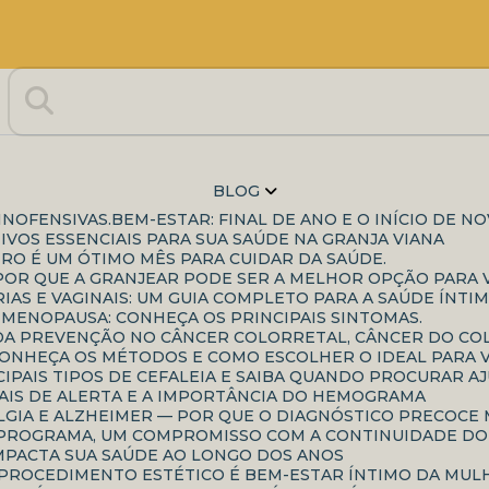
BLOG
INOFENSIVAS.
BEM-ESTAR: FINAL DE ANO E O INÍCIO DE N
IVOS ESSENCIAIS PARA SUA SAÚDE NA GRANJA VIANA
IRO É UM ÓTIMO MÊS PARA CUIDAR DA SAÚDE.
: POR QUE A GRANJEAR PODE SER A MELHOR OPÇÃO PARA
IAS E VAGINAIS: UM GUIA COMPLETO PARA A SAÚDE ÍNTIM
-MENOPAUSA: CONHEÇA OS PRINCIPAIS SINTOMAS.
A DA PREVENÇÃO NO CÂNCER COLORRETAL, CÂNCER DO C
CONHEÇA OS MÉTODOS E COMO ESCOLHER O IDEAL PARA 
CIPAIS TIPOS DE CEFALEIA E SAIBA QUANDO PROCURAR A
INAIS DE ALERTA E A IMPORTÂNCIA DO HEMOGRAMA
IALGIA E ALZHEIMER — POR QUE O DIAGNÓSTICO PRECOC
UM PROGRAMA, UM COMPROMISSO COM A CONTINUIDADE D
IMPACTA SUA SAÚDE AO LONGO DOS ANOS
E PROCEDIMENTO ESTÉTICO É BEM-ESTAR ÍNTIMO DA MU